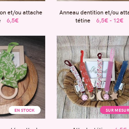
on et/ou attache
Anneau dentition et/ou att
e
6,5€
tétine
6,5€ - 12€
EN STOCK
SUR MESU