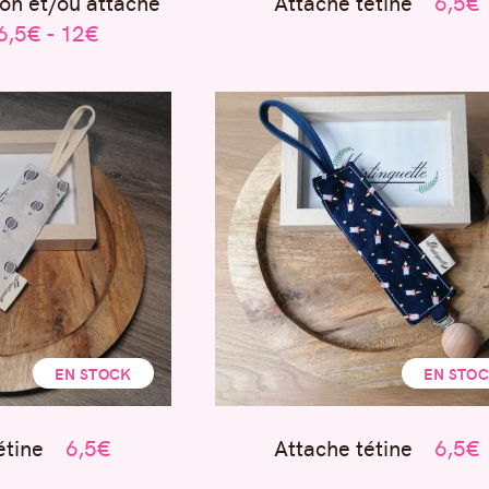
on et/ou attache
Attache tétine
6,5€
6,5€ - 12€
EN STOCK
EN STO
étine
6,5€
Attache tétine
6,5€