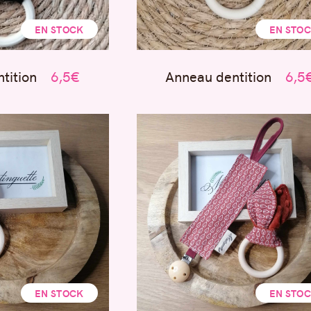
EN STOCK
EN STO
tition
6,5€
Anneau dentition
6,5
EN STOCK
EN STO