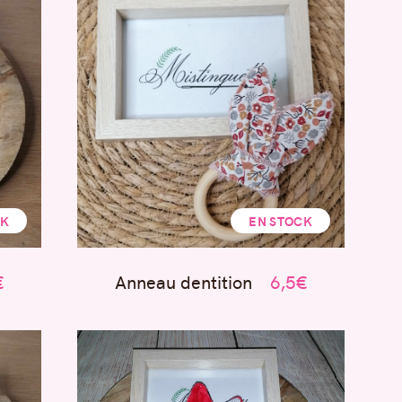
CK
EN STOCK
€
Anneau dentition
6,5€