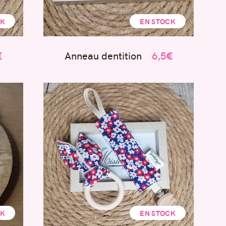
CK
EN STOCK
€
Anneau dentition
6,5€
CK
EN STOCK