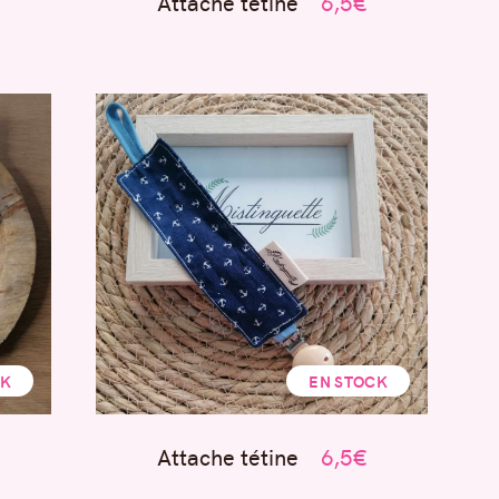
Attache tétine
6,5€
CK
EN STOCK
Attache tétine
6,5€