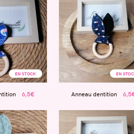
EN STOCK
EN STO
tition
6,5€
Anneau dentition
6,5