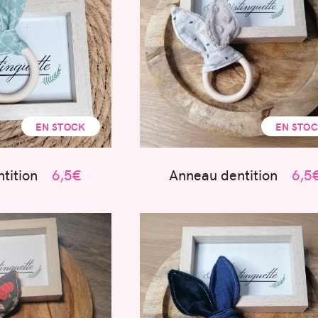
EN STOCK
EN STO
tition
6,5€
Anneau dentition
6,5