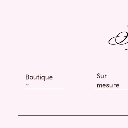
Boutique
Tous les articles en stock
Tout pour les petits
Tout pour les grands
Sur
Boutique
Zéro déchet
mesure
Bons cadeaux
Tous les articles en stock
Tout pour les petits
Noël
Tout pour les grands
Promo
Zéro déchet
Bons cadeaux