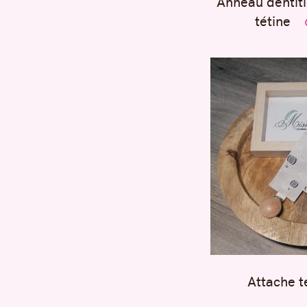
Anneau dentiti
tétine
Attache t