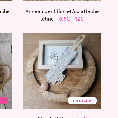
ache
Anneau dentition et/ou attache
tétine
6,5€ - 12€
RE
EN STOCK