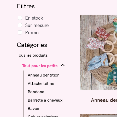
Noël
Filtres
Promo
En stock
Sur mesure
Promo
Catégories
Tous les produits
Tout pour les petits
Anneau dentition
Attache tétine
Bandana
Anneau den
Barrette à cheveux
Bavoir
Cahier coloriage