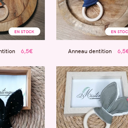
EN STOCK
EN STO
tition
6,5€
Anneau dentition
6,5